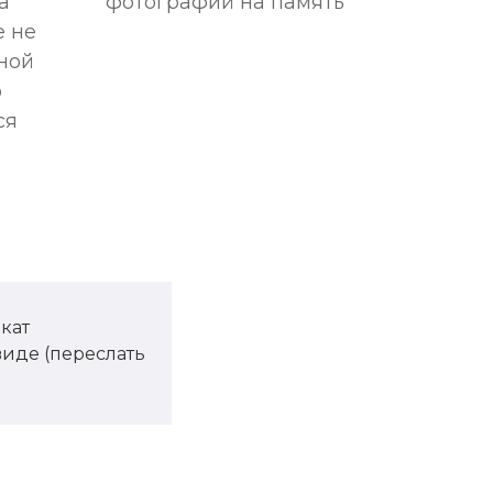
а
фотографий на память
е не
ной
о
ся
кат
иде (переслать