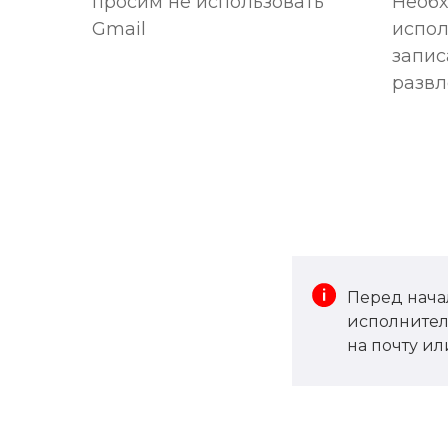
просим не использовать
Необх
Gmail
испол
запис
развл
Перед нача
исполнител
на почту и