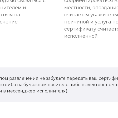
одимо связаться с
соориентироваться н
нителем и
местности, опоздани
аться на
считается уважитель
ечение.
причиной и услуга п
сертификату считает
исполненной.
лом развлечения не забудьте передать ваш сертифи
ю либо на бумажном носителе либо в электронном в
ли в мессенджер исполнителя).