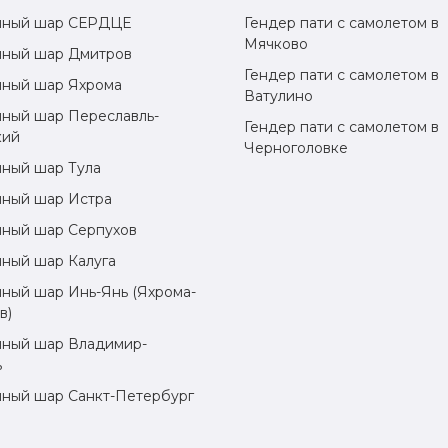
шный шар СЕРДЦЕ
Гендер пати с самолетом в
Мячково
ный шар Дмитров
Гендер пати с самолетом в
ный шар Яхрома
Ватулино
ный шар Переславль-
Гендер пати с самолетом в
кий
Черноголовке
ный шар Тула
ный шар Истра
ный шар Серпухов
ный шар Калуга
ный шар Инь-Янь (Яхрома-
в)
ный шар Владимир-
ь
ный шар Санкт-Петербург